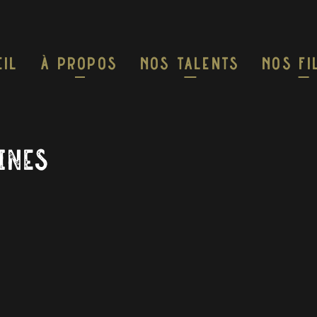
eil
À Propos
Nos Talents
Nos F
Ines